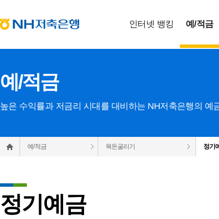
인터넷 뱅킹
예
/
적금
예/적금
높은 수익률과 저금리 시대를 대비하는 NH저축은행의 예
예/적금
목돈굴리기
정기
정기예금