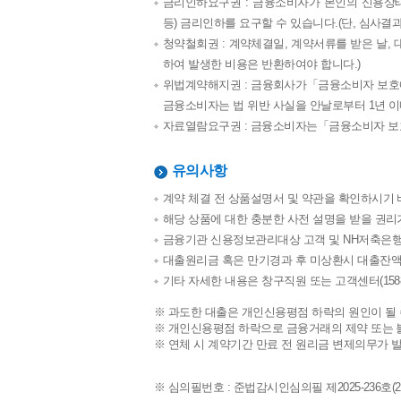
금리인하요구권 : 금융소비자가 본인의 신용상
등) 금리인하를 요구할 수 있습니다.(단, 심사결
청약철회권 : 계약체결일, 계약서류를 받은 날, 
하여 발생한 비용은 반환하여야 합니다.)
위법계약해지권 : 금융회사가「금융소비자 보호에
금융소비자는 법 위반 사실을 안날로부터 1년 이
자료열람요구권 : 금융소비자는「금융소비자 보
유의사항
계약 체결 전 상품설명서 및 약관을 확인하시기 
해당 상품에 대한 충분한 사전 설명을 받을 권리
금융기관 신용정보관리대상 고객 및 NH저축은행
대출원리금 혹은 만기경과 후 미상환시 대출잔액에
기타 자세한 내용은 창구직원 또는 고객센터(1588
※ 과도한 대출은 개인신용평점 하락의 원인이 될 
※ 개인신용평점 하락으로 금융거래의 제약 또는 
※ 연체 시 계약기간 만료 전 원리금 변제의무가 
※ 심의필번호 : 준법감시인심의필 제2025-236호(2025.1