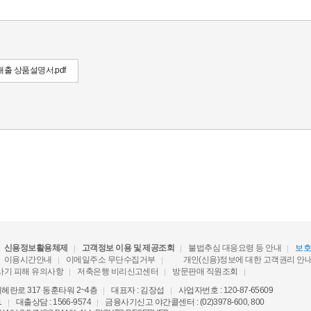
출 상품설명서.pdf
신용정보활용체제
고객정보 이용 및 제공조회
불법추심 대응요령 등 안내
보
이용시간안내
이메일주소 무단수집거부
개인(신용)정보에 대한 고객권리 안
사기 피해 유의사항
저축은행 비리신고센터
방문판매 직원조회
란로 317 동훈타워 2~4층
대표자 : 김장섭
사업자번호 : 120-87-65609
1
대출상담 : 1566-9574
금융사기신고 야간콜센터 : (02)3978-600, 800