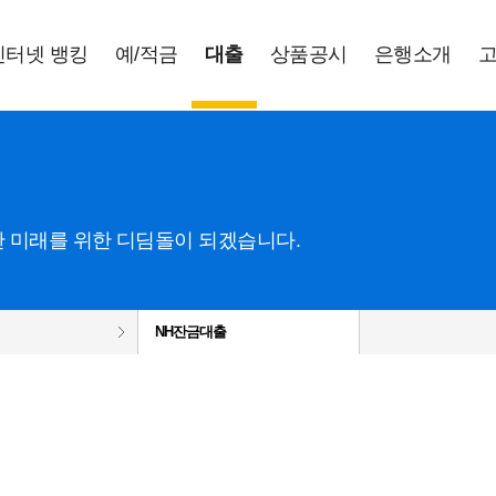
인터넷 뱅킹
예
/
적금
대출
상품공시
은행소개
 미래를 위한 디딤돌이 되겠습니다.
NH잔금대출